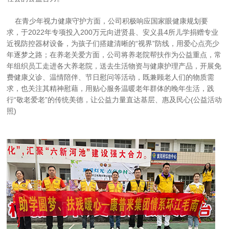
    在青少年视力健康守护方面，公司积极响应国家眼健康规划要
求，于2022年专项投入200万元向进贤县、安义县4所儿学捐赠专业
近视防控器材设备，为孩子们搭建清晰的“视界”防线，用爱心点亮少
年逐梦之路；在养老关爱方面，公司将养老院帮扶作为公益重点，常
年组织员工走进各大养老院，送去生活物资与健康护理产品，开展免
费健康义诊、温情陪伴、节日慰问等活动，既兼顾老人们的物质需
求，也关注其精神慰藉，用贴心服务温暖老年群体的晚年生活，践
行“敬老爱老”的传统美德，让公益力量直达基层、惠及民心(公益活动