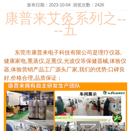
发布日期：2023-10-04
浏览次数：
2426
康普来艾灸系列之
--
--五
东莞市
康普来
电子科技有限公司是理疗仪器
,
健康家电,熏蒸仪,足熏仪,光波仪等保健器械,体验仪
器,体验营销产品工厂源头厂家,我们的优势:口碑良
好,价格合理,品质保证；