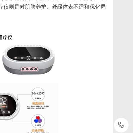
疗仪则是对肌肤养护、舒缓体表不适和优化局
1