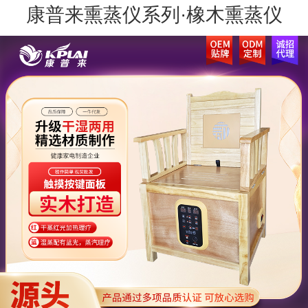
康普来熏蒸仪系列·橡木熏蒸仪